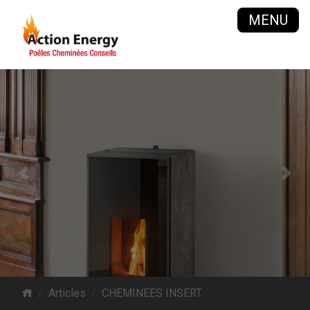
MENU
Previous
Next
Articles
CHEMINEES INSERT