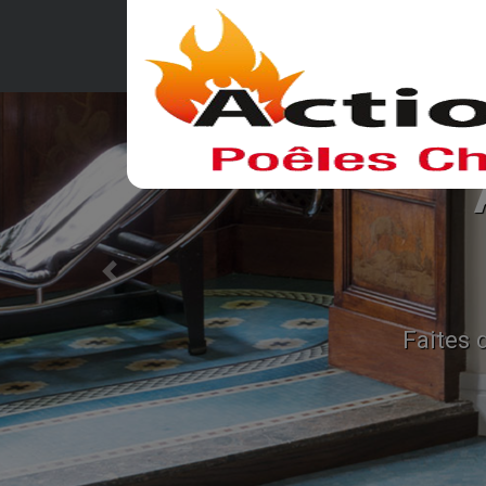
Alliez performance 
économies
Previous
es des économies durables en choisissant no
performants à base de granulés ou de bo