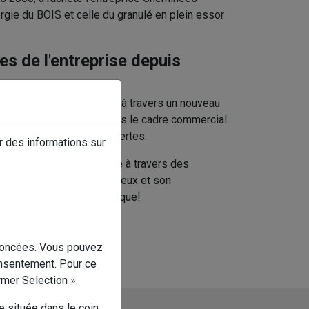
rgie du BOIS et celle du granulé en plein essor
es de l'entreprise depuis
le suivi de notre matériel à travers un nouveau
t compétence technique dans le cadre commercial
obléme des cheminées ouvertes.
r des informations sur
rmants dans leur domaine à travers des
 satisfaction par son sérieux et son
jet de rénovation énergétique!
énoncées. Vous pouvez
onsentement. Pour ce
irmer Selection ».
e située dans le coin