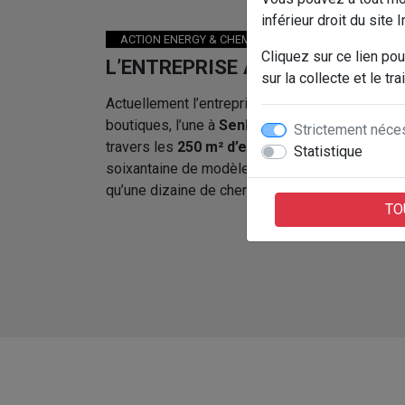
inférieur droit du site I
ACTION ENERGY & CHEMINEES CONSEILS
Cliquez sur ce lien pou
L’ENTREPRISE ACTION ENERGY
sur la collecte et le 
Actuellement l’entreprise
Action Energy
dispo
boutiques, l’une à
Senlis
et l’autre à
Beaurain-T
Strictement néce
travers les
250 m² d’exposition
, vous trouvere
Statistique
soixantaine de modèles de poêles à bois et gra
qu’une dizaine de cheminées foyer et inserts.
TO