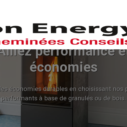
POÊLES
CHEMINEES-INSERTS
L'EN
et
s produits
is.