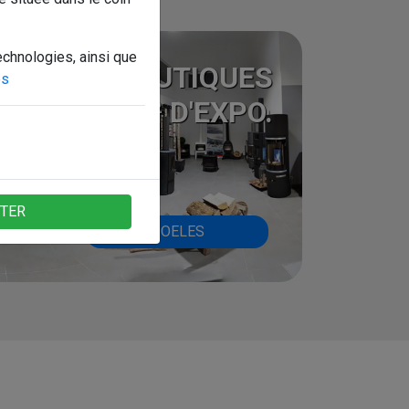
echnologies, ainsi que
2 BOUTIQUES
es
250M² D'EXPO.
PTER
POELES