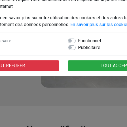
nternet.
r en savoir plus sur notre utilisation des cookies et des autres t
traitement des données personnelles.
En savoir plus sur les cooki
se de deux
rumilly
. A
ssaire
Fonctionnel
z une
Publicitaire
nulés ainsi
UT REFUSER
TOUT ACCE