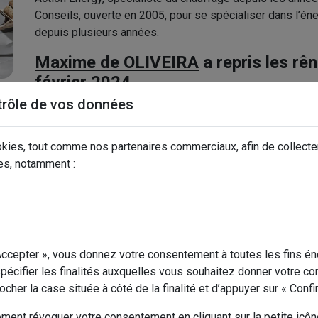
Conseils, ouverte en 2005, pour se spécialiser dans l’éne
depuis plusieurs années.
Maxime de OLIVEIRA
a repris les rên
février 2024
.
trôle de vos données
Les nouvelles orientations choisies ont été la gestion et 
logiciel, formation du personnel technique, réactivité e
au point aujourd'hui d'avoir des réponses variées au pr
kies, tout comme nos partenaires commerciaux, afin de collecte
es, notamment :
Nous avons opté pour des produits de qualité tous perfo
marques reconnues.
Action Energy
vous apportera toute
expérience. N’hésitez pas à nous contacter pour tout pro
A très bientôt dans l’une de nos boutiques!
 Accepter », vous donnez votre consentement à toutes les fins 
pécifier les finalités auxquelles vous souhaitez donner votre c
 cocher la case située à côté de la finalité et d’appuyer sur « Conf
ent révoquer votre consentement en cliquant sur la petite icôn