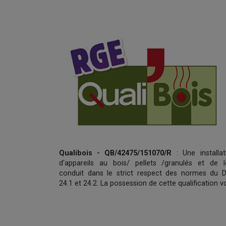
Qualibois - QB/42475/151070/R
: Une installat
d'appareils au bois/ pellets /granulés et de l
conduit dans le strict respect des normes du 
24.1 et 24.2. La possession de cette qualification v
permez de bénéficier du crédit d'impôt de 30 % sur
prix de l'appareil et ceux durant toute cette an
2017.