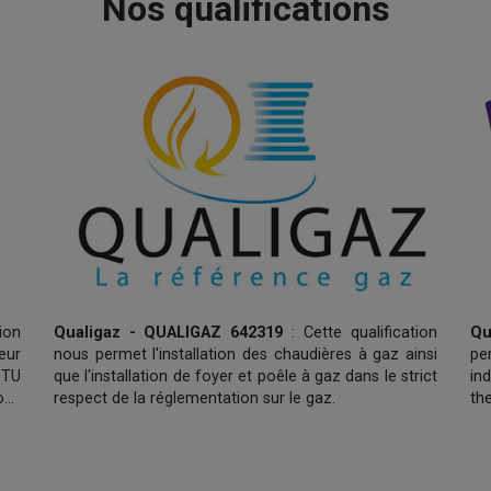
Nos qualifications
ion
Qualigaz - QUALIGAZ 642319
: Cette qualification
Qu
eur
nous permet l'installation des chaudières à gaz ainsi
pe
DTU
que l'installation de foyer et poêle à gaz dans le strict
in
ous
respect de la réglementation sur le gaz.
th
 le
née