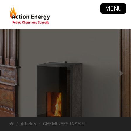
MENU
Previous
Next
Articles
CHEMINEES INSERT