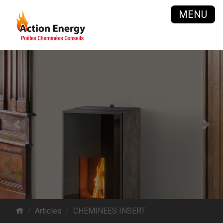
MENU
Previous
Next
Articles
CHEMINEES INSERT