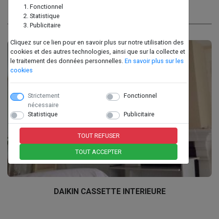
Fonctionnel
Pompe à chaleur AIR/AIR
Statistique
Publicitaire
Cliquez sur ce lien pour en savoir plus sur notre utilisation des
cookies et des autres technologies, ainsi que sur la collecte et
le traitement des données personnelles.
En savoir plus sur les
cookies
Strictement
Fonctionnel
nécessaire
Statistique
Publicitaire
TOUT REFUSER
TOUT ACCEPTER
DAIKIN CASSETTE INTERIEURE