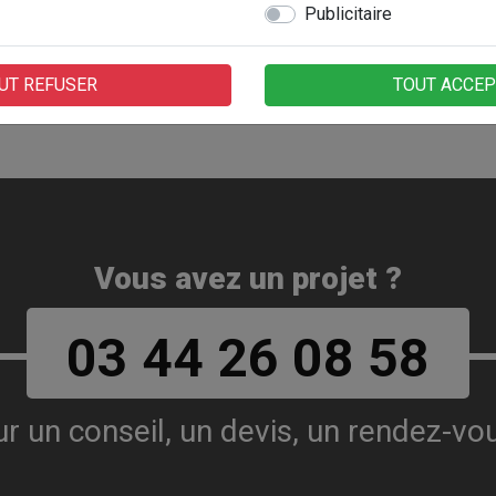
Publicitaire
UT REFUSER
TOUT ACCE
Vous avez un projet ?
03 44 26 08 58
r un conseil, un devis, un rendez-vou