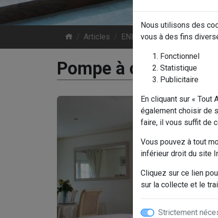
Nous utilisons des coo
Articles
ENERGIES RENOUVELABLE
vous à des fins divers
Fonctionnel
Pompe à chaleur AI
Statistique
Publicitaire
En cliquant sur « Tout
également choisir de s
faire, il vous suffit de
Vous pouvez à tout mom
inférieur droit du site I
Cliquez sur ce lien pou
sur la collecte et le 
Strictement néce