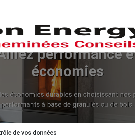
POÊLES
CHEMINEES-INSERTS
L'EN
Alliez performance e
économies
des économies durables en choisissant nos 
performants à base de granulés ou de bois.
trôle de vos données