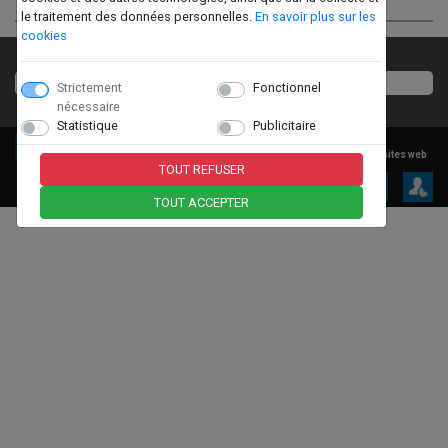
le traitement des données personnelles.
En savoir plus sur les
cookies
Vous avez un projet ?
03 44 26 08 58
Strictement
Fonctionnel
nécessaire
Pour un conseil, un devis, un rendez-vous...
Statistique
Publicitaire
© 2026
www.action-energy.fr 8.1.2
| Propulsé par
IMINENCE 5.1.2
SC-CONCEPTION EI - Création, Hébergement & Référencement de sites web
TOUT REFUSER
Mentions légales
Données personnelles
TOUT ACCEPTER