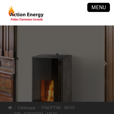
MENU
Previous
Next
Catalogue
FINOPTIM - M330
INB - FINOPTIM - M330