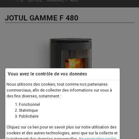
JOTUL GAMME F 480
Vous avez le contrôle de vos données
Previous
Next
Nous utilisons des cookies, tout comme nos partenaires
commerciaux, afin de collecter des informations sur vous à
des fins diverses, notamment :
Fonctionnel
Statistique
Publicitaire
Présentation
Cliquez sur ce lien pour en savoir plus sur notre utilisation des
Le poêle qui se fond partout !
cookies et des autres technologies, ainsi que sur la collecte et
le traitement des données personnelles.
En savoir plus sur les