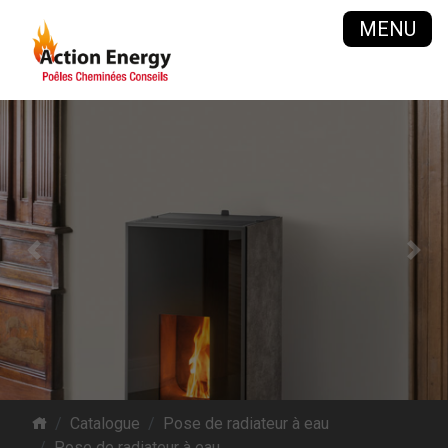
MENU
Previous
Next
Catalogue
Pose de radiateur à eau
Pose de radiateur à eau