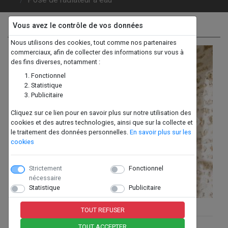
Vous avez le contrôle de vos données
Pose de radiateur à eau
Nous utilisons des cookies, tout comme nos partenaires
commerciaux, afin de collecter des informations sur vous à
des fins diverses, notamment :
Fonctionnel
Statistique
Publicitaire
Cliquez sur ce lien pour en savoir plus sur notre utilisation des
cookies et des autres technologies, ainsi que sur la collecte et
Previous
Next
le traitement des données personnelles.
En savoir plus sur les
cookies
Strictement
Fonctionnel
nécessaire
Statistique
Publicitaire
Présentation
TOUT REFUSER
TOUT ACCEPTER