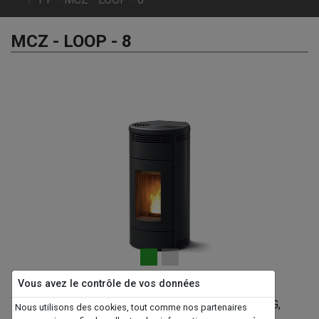
MCZ - LOOP - 8
Previous
Next
Présentation
Vous avez le contrôle de vos données
POELE A GRANULE MCZ LOOP 8KW, POIDS 140KG,
Nous utilisons des cookies, tout comme nos partenaires