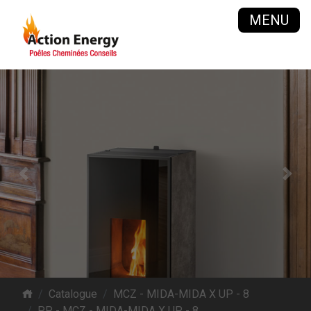
MENU
Previous
Next
Catalogue
MCZ - MIDA-MIDA X UP - 8
PP - MCZ - MIDA-MIDA X UP - 8