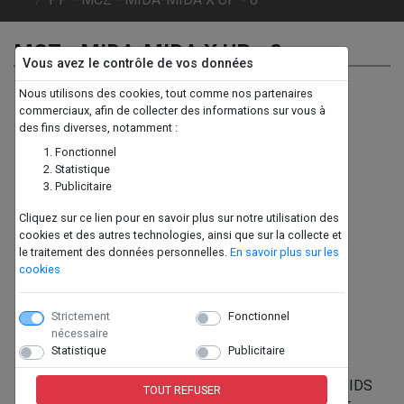
MCZ - MIDA-MIDA X UP - 8
Vous avez le contrôle de vos données
Nous utilisons des cookies, tout comme nos partenaires
commerciaux, afin de collecter des informations sur vous à
des fins diverses, notamment :
Fonctionnel
Statistique
Publicitaire
Cliquez sur ce lien pour en savoir plus sur notre utilisation des
Previous
Next
cookies et des autres technologies, ainsi que sur la collecte et
le traitement des données personnelles.
En savoir plus sur les
cookies
Strictement
Fonctionnel
nécessaire
Statistique
Publicitaire
Présentation
POELE A GRANULES MIDA ET MIDA X UP, 8KG, POIDS
TOUT REFUSER