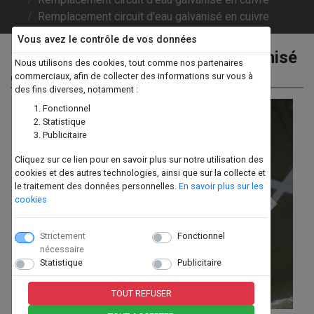
Remplacement circuit d'eau galvanisé en cuivre
Vous avez le contrôle de vos données
Remplacement circuit d'eau galvanisé
Nous utilisons des cookies, tout comme nos partenaires
en cuivre
commerciaux, afin de collecter des informations sur vous à
des fins diverses, notamment :
Fonctionnel
Statistique
Publicitaire
Cliquez sur ce lien pour en savoir plus sur notre utilisation des
cookies et des autres technologies, ainsi que sur la collecte et
le traitement des données personnelles.
En savoir plus sur les
cookies
Previous
Next
Strictement
Fonctionnel
nécessaire
Statistique
Publicitaire
TOUT REFUSER