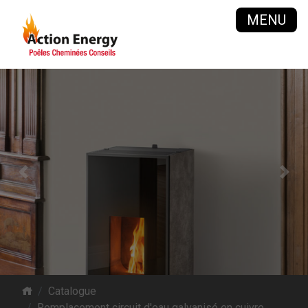
MENU
Previous
Next
Catalogue
Remplacement circuit d'eau galvanisé en cuivre