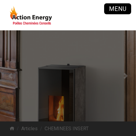
MENU
Previous
Next
Articles
CHEMINEES INSERT