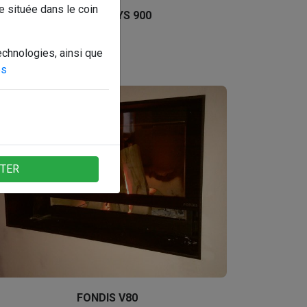
e située dans le coin
FONDIS ULYS 900
echnologies, ainsi que
es
PTER
FONDIS V80