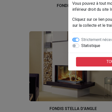
Vous pouvez à tout mom
FONDIS ULYS 700
inférieur droit du site I
Cliquez sur ce lien pou
sur la collecte et le 
Strictement néce
Statistique
TO
FONDIS STELLA D'ANGLE