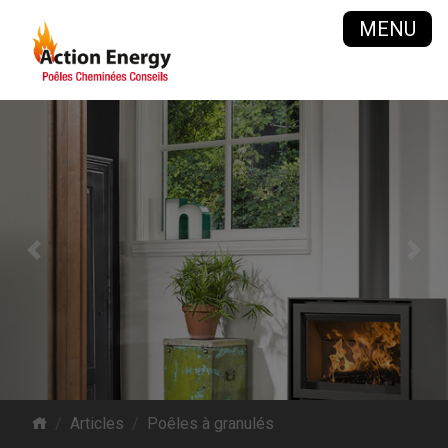
MENU
Previous
Next
Articles
Poêles à granulés