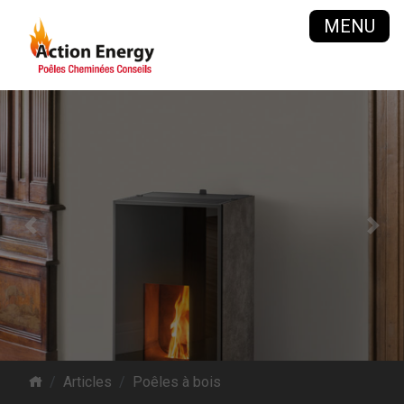
MENU
Previous
Next
Articles
Poêles à bois