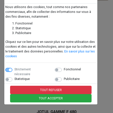
Nous utilisons des cookies, tout comme nos partenaires
ADURO - H1 ET H2
commerciaux, afin de collecter des informations sur vous à
des fins diverses, notamment :
Fonctionnel
Statistique
Publicitaire
Cliquez sur ce lien pour en savoir plus sur notre utilisation des
cookies et des autres technologies, ainsi que sur la collecte et
le traitement des données personnelles.
En savoir plus sur les
cookies
Strictement
Fonctionnel
nécessaire
Statistique
Publicitaire
TOUT REFUSER
TOUT ACCEPTER
JOTUL GAMME F 480