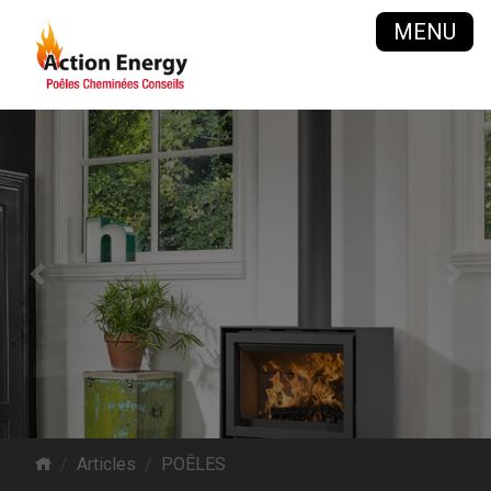
MENU
Previous
Next
Articles
POÊLES