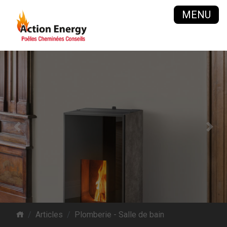
MENU
Previous
Next
Articles
Plomberie - Salle de bain